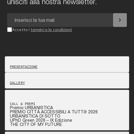
unisciti alla nostra newsletter.
chevron_right
Accetto i
termini e le condizioni
PRESENTAZIONE
GALLERY
CALL & PREMI
Premio URBANISTICA
PREMIO CITTÀ ACCESSIBILI A TUTTƏ 2026
URBANISTICA DI SOTTO
UPhD Green 2026 – IX Edizione
THE CITY OF MY FUTURE