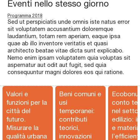
Eventi nello stesso giorno
Programma 2018
Sed ut perspiciatis unde omnis iste natus error
sit voluptatem accusantium doloremque
laudantium, totam rem aperiam, eaque ipsa
quae ab illo inventore veritatis et quasi
architecto beatae vitae dicta sunt explicabo.
Nemo enim ipsam voluptatem quia voluptas sit
aspernatur aut odit aut fugit, sed quia
consequuntur magni dolores eos qui ratione.
Valori e
Beni comuni e
Ecobonu
funzioni per la
usi
conto te
città del
temporanei:
nel setto
futuro.
contributi
edilizio: i
Misurare la
teorici,
e material
qualità urbana
innovazioni
l’efficie