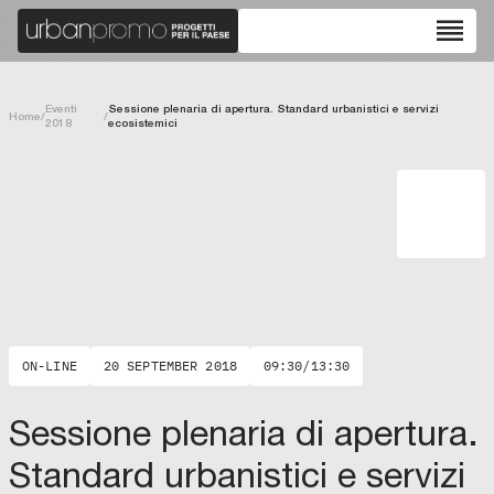
reorder
Eventi
Sessione plenaria di apertura. Standard urbanistici e servizi
Home
/
/
2018
ecosistemici
ON-LINE
20 SEPTEMBER 2018
09:30/13:30
Sessione plenaria di apertura.
Standard urbanistici e servizi