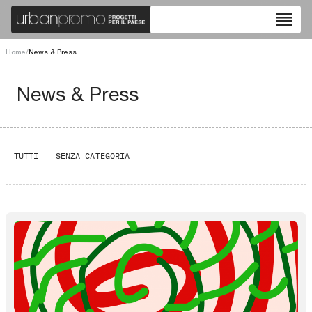
reorder
Home
/
News & Press
News & Press
TUTTI
SENZA CATEGORIA