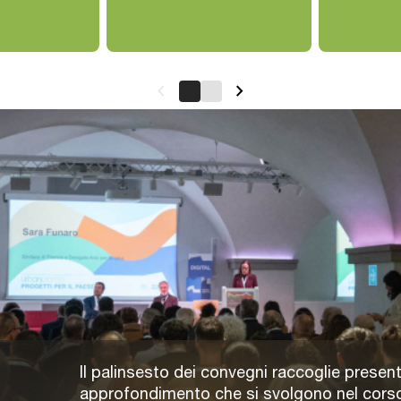
keyboard_arrow_left
keyboard_arrow_right
Il palinsesto dei convegni raccoglie present
approfondimento che si svolgono nel corso