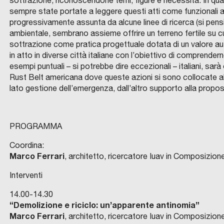
sottrazione, riconoscendone temi, figure e necessità. In q
sempre state portate a leggere questi atti come funzionali a
progressivamente assunta da alcune linee di ricerca (si pens
ambientale, sembrano assieme offrire un terreno fertile su cu
sottrazione come pratica progettuale dotata di un valore au
in atto in diverse città italiane con l’obiettivo di comprende
esempi puntuali – si potrebbe dire eccezionali – italiani, sarà 
Rust Belt americana dove queste azioni si sono collocate all’
lato gestione dell’emergenza, dall’altro supporto alla propost
PROGRAMMA
Coordina:
Marco Ferrari
, architetto, ricercatore Iuav in Composizion
Interventi
14.00-14.30
“Demolizione e riciclo: un’apparente antinomia”
Marco Ferrari
, architetto, ricercatore Iuav in Composizion