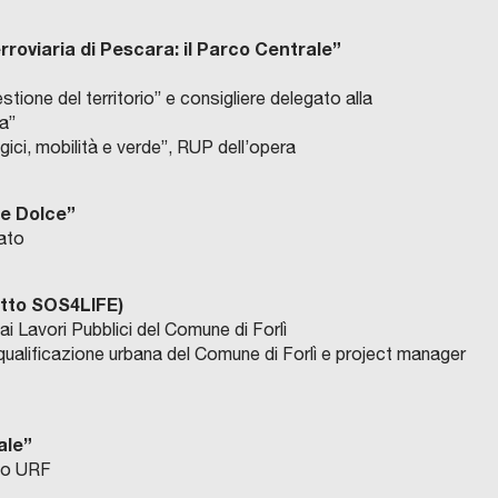
erroviaria di Pescara: il Parco Centrale”
tione del territorio” e consigliere delegato alla
ia”
gici, mobilità e verde”, RUP dell’opera
 e Dolce”
ato
etto SOS4LIFE)
ai Lavori Pubblici del Comune di Forlì
Riqualificazione urbana del Comune di Forlì e project manager
ale”
rio URF