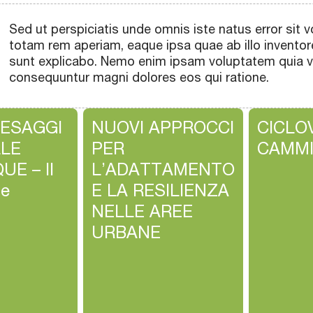
Sed ut perspiciatis unde omnis iste natus error si
totam rem aperiam, eaque ipsa quae ab illo inventore
sunt explicabo. Nemo enim ipsam voluptatem quia vol
consequuntur magni dolores eos qui ratione.
AESAGGI
NUOVI APPROCCI
CICLOV
LE
PER
CAMMI
UE – II
L’ADATTAMENTO
te
E LA RESILIENZA
NELLE AREE
URBANE