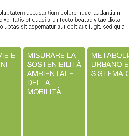
t voluptatem accusantium doloremque laudantium,
 veritatis et quasi architecto beatae vitae dicta
uptas sit aspernatur aut odit aut fugit, sed quia
IE E
MISURARE LA
METABOLIS
NI
SOSTENIBILITÀ
URBANO E
AMBIENTALE
SISTEMA CI
DELLA
MOBILITÀ