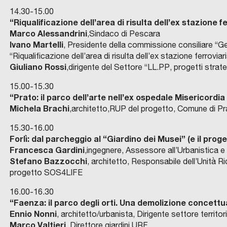
14.30-15.00
“Riqualificazione dell’area di risulta dell’ex stazione f
Marco Alessandrini
,Sindaco di Pescara
Ivano Martelli
, Presidente della commissione consiliare “Ges
“Riqualificazione dell’area di risulta dell’ex stazione ferroviar
Giuliano Rossi
,dirigente del Settore “LL.PP, progetti strate
15.00-15.30
“Prato: il parco dell’arte nell’ex ospedale Misericordia
Michela Brachi
,architetto,RUP del progetto, Comune di Pr
15.30-16.00
Forlì: dal parcheggio al “Giardino dei Musei”
(
e il prog
Francesca Gardini
,ingegnere, Assessore all’Urbanistica e 
Stefano Bazzocchi
, architetto, Responsabile dell’Unità 
progetto SOS4LIFE
16.00-16.30
“Faenza: il parco degli orti. Una demolizione concettu
Ennio Nonni
, architetto/urbanista, Dirigente settore territo
Marco Valtieri
, Direttore giardini URF