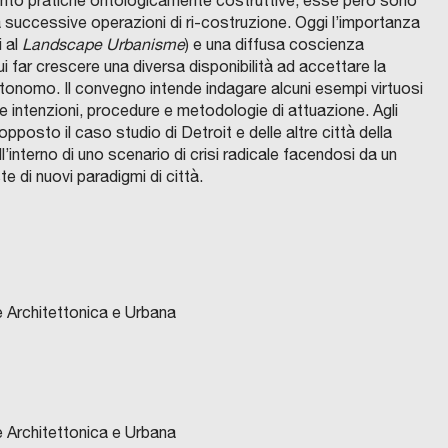
uanto pratiche ontologicamente costruttive, esse però sono
 successive operazioni di ri-costruzione. Oggi l’importanza
i al
Landscape Urbanisme
) e una diffusa coscienza
i far crescere una diversa disponibilità ad accettare la
tonomo. Il convegno intende indagare alcuni esempi virtuosi
rne intenzioni, procedure e metodologie di attuazione. Agli
opposto il caso studio di Detroit e delle altre città della
interno di uno scenario di crisi radicale facendosi da un
e di nuovi paradigmi di città.
e Architettonica e Urbana
e Architettonica e Urbana