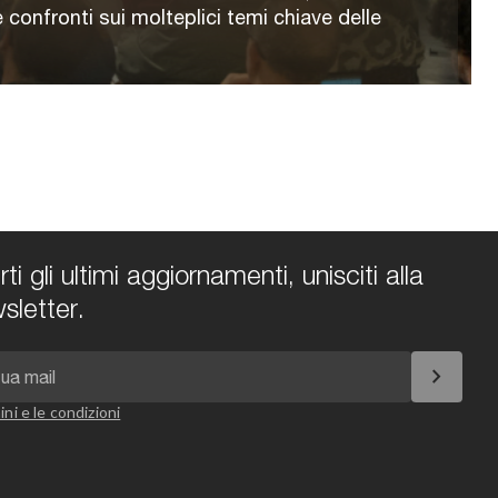
 confronti sui molteplici temi chiave delle
i gli ultimi aggiornamenti, unisciti alla
sletter.
chevron_right
ini e le condizioni