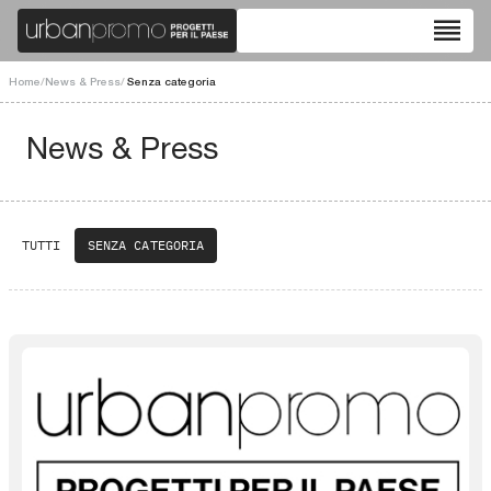
reorder
Home
/
News & Press
/
Senza categoria
News & Press
TUTTI
SENZA CATEGORIA