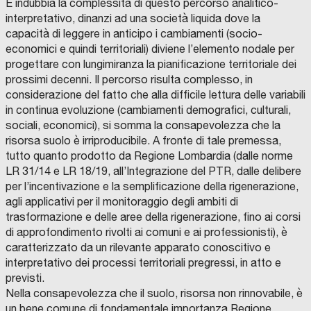
È indubbia la complessità di questo percorso analitico-
N
M
R
m
P
n
T
E
I
interpretativo, dinanzi ad una società liquida dove la
A
R
N
i
R
a
L
C
V
capacità di leggere in anticipo i cambiamenti (socio-
E
I
E
m
O
l
D
O
S
economici e quindi territoriali) diviene l’elemento nodale per
P
I
D
T
e
G
e
R
R
C
I
I
progettare con lungimiranza la pianificazione territoriale dei
O
I
O
G
I
R
t
R
a
V
C
M
E
S
E
prossimi decenni. Il percorso risulta complesso, in
I
E
U
N
M
S
r
A
p
considerazione del fatto che alla difficile lettura delle variabili
N
R
N
O
E
G
C
C
I
V
D
R
o
M
i
C
in continua evoluzione (cambiamenti demografici, culturali,
I
A
D
A
-
S
O
A
F
I
I
P
p
N
M
a
M
sociali, economici), si somma la consapevolezza che la
D
O
C
S
A
U
I
.
A
T
,
o
E
A
t
N
risorsa suolo è irriproducibile. A fronte di tale premessa,
L
C
L
I
G
E
I
U
E
T
E
tutto quanto prodotto da Regione Lombardia (dalle norme
l
L
S
t
D
C
V
I
.
N
U
S
I
O
O
N
S
Z
U
T
T
LR 31/14 e LR 18/19, all’Integrazione del PTR, dalle delibere
i
L
I
a
A
M
R
V
.
A
N
O
O
N
per l’incentivazione e la semplificazione della rigenerazione,
U
N
E
,
N
I
D
R
t
O
C
f
D
N
O
S
F
O
O
I
E
R
agli applicativi per il monitoraggio degli ambiti di
E
T
O
E
N
S
S
H
a
S
U
o
I
D
I
R
S
E
T
O
A
trasformazione e delle aree della rigenerazione, fino ai corsi
I
R
M
E
R
U
C
I
n
L
R
r
P
C
P
E
A
S
E
F
D
I
di approfondimento rivolti ai comuni e ai professionisti), è
O
E
S
Z
T
N
O
I
A
N
i
O
O
m
I
M
R
G
I
O
O
N
S
L
caratterizzato da un rilevante apparato conoscitivo e
U
U
R
O
F
L
A
D
U
E
G
d
W
V
a
N
N
G
S
N
I
A
T
A
L
A
interpretativo dei processi territoriali pregressi, in atto e
E
I
P
E
O
V
E
Z
M
B
E
i
T
E
e
Q
previsti.
D
A
A
C
R
I
R
I
F
E
I
I
E
U
E
N
U
O
S
D
T
D
-
r
O
R
u
U
Nella consapevolezza che il suolo, risorsa non rinnovabile, è
M
C
L
N
O
M
N
S
I
I
A
A
O
T
T
S
B
E
I
T
S
R
o
I
i
U
D
r
un bene comune di fondamentale importanza Regione
A
G
C
O
U
I
A
R
C
S
E
M
E