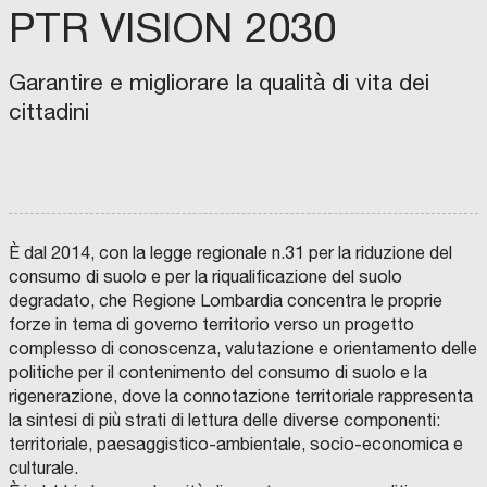
i
E
PTR VISION 2030
T
n
R
O
d
P
O
Garantire e migliorare la qualità di vita dei
u
L
I
s
cittadini
T
A
t
N
A
r
D
I
i
B
O
F
a
L
M
O
O
C
I
N
l
G
E
R
D
È dal 2014, con la legge regionale n.31 per la riduzione del
N
N
A
O
e
A
T
B
H
consumo di suolo e per la riqualificazione del suolo
R
I
O
I
e
O
L
U
degradato, che Regione Lombardia concentra le proprie
I
I
S
P
d
N
A
R
I
forze in tema di governo territorio verso un progetto
T
E
E
N
r
i
complesso di conoscenza, valutazione e orientamento delle
E
C
G
G
R
A
I
T
o
r
politiche per il contenimento del consumo di suolo e la
D
M
O
O
I
E
N
S
g
e
rigenerazione, dove la connotazione territoriale rappresenta
P
R
E
C
A
A
M
A
r
z
la sintesi di più strati di lettura delle diverse componenti:
R
D
A
N
T
I
R
O
territoriale, paesaggistico-ambientale, socio-economica e
a
i
I
C
C
,
M
O
H
S
culturale.
m
o
E
M
E
G