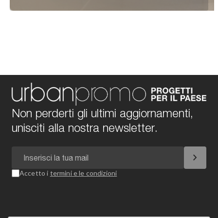
Non perderti gli ultimi aggiornamenti,
unisciti alla nostra newsletter.
chevron_right
Accetto i
termini e le condizioni