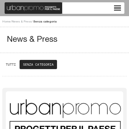
reorder
Home
/
News & Press
/
Senza categoria
News & Press
TUTTI
SENZA CATEGORIA