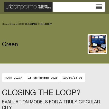
reorder
Home
/
Eventi 2020
/
CLOSING THE LOOP?
Green
ROOM OLIVA
18 SEPTEMBER 2020
10:00/13:00
CLOSING THE LOOP?
EVALUATION MODELS FOR A TRULY CIRCULAR
CITY