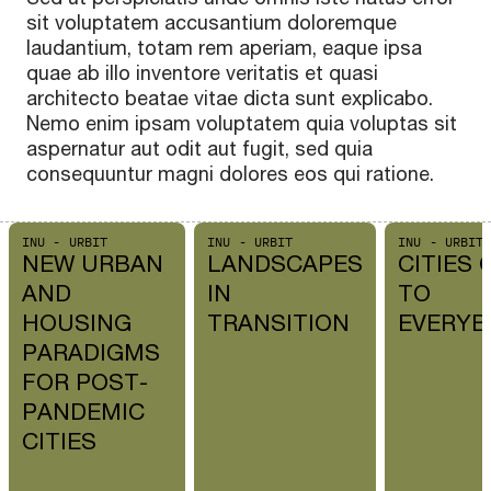
sit voluptatem accusantium doloremque
laudantium, totam rem aperiam, eaque ipsa
quae ab illo inventore veritatis et quasi
architecto beatae vitae dicta sunt explicabo.
Nemo enim ipsam voluptatem quia voluptas sit
aspernatur aut odit aut fugit, sed quia
consequuntur magni dolores eos qui ratione.
INU - URBIT
INU - URBIT
INU - URBIT
NEW URBAN
LANDSCAPES
CITIES 
AND
IN
TO
HOUSING
TRANSITION
EVERYB
PARADIGMS
FOR POST-
PANDEMIC
CITIES