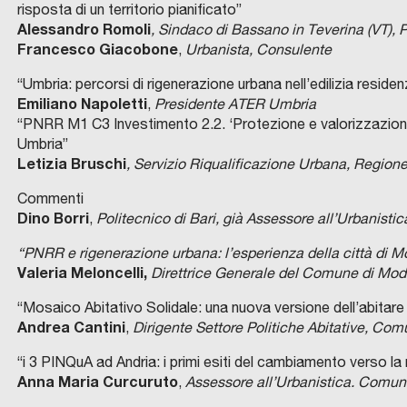
risposta di un territorio pianificato”
Alessandro Romoli
, Sindaco di Bassano in Teverina (VT), P
Francesco Giacobone
,
Urbanista, Consulente
“Umbria: percorsi di rigenerazione urbana nell’edilizia residen
Emiliano Napoletti
,
Presidente ATER Umbria
“PNRR M1 C3 Investimento 2.2. ‘Protezione e valorizzazione d
Umbria”
Letizia Bruschi
, Servizio Riqualificazione Urbana, Region
Commenti
Dino Borri
,
Politecnico di Bari, già Assessore all’Urbanisti
“PNRR e rigenerazione urbana: l’esperienza della città di 
Valeria Meloncelli,
Direttrice Generale del Comune di Mo
“Mosaico Abitativo Solidale: una nuova versione dell’abitar
Andrea Cantini
,
Dirigente Settore Politiche Abitative, Co
“i 3 PINQuA ad Andria: i primi esiti del cambiamento verso la
Anna Maria Curcuruto
,
Assessore all’Urbanistica. Comun