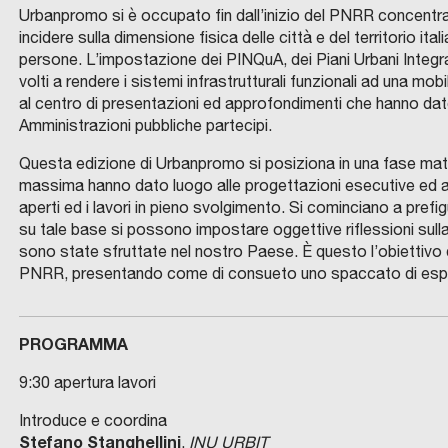
Urbanpromo si è occupato fin dall’inizio del PNRR concentran
incidere sulla dimensione fisica delle città e del territorio i
persone. L’impostazione dei PINQuA, dei Piani Urbani Integrati,
volti a rendere i sistemi infrastrutturali funzionali ad una mob
al centro di presentazioni ed approfondimenti che hanno da
Amministrazioni pubbliche partecipi.
Questa edizione di Urbanpromo si posiziona in una fase matura
massima hanno dato luogo alle progettazioni esecutive ed agli
aperti ed i lavori in pieno svolgimento. Si cominciano a pref
su tale base si possono impostare oggettive riflessioni sulla
sono state sfruttate nel nostro Paese. È questo l’obiettiv
PNRR, presentando come di consueto uno spaccato di esperie
PROGRAMMA
9:30 apertura lavori
Introduce e coordina
Stefano Stanghellini
,
INU URBIT