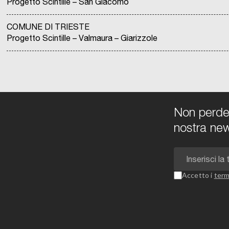
Progetto Scintille – San Giacomo
COMUNE DI TRIESTE
Progetto Scintille – Valmaura – Giarizzole
Non perdert
nostra new
Accetto i
term