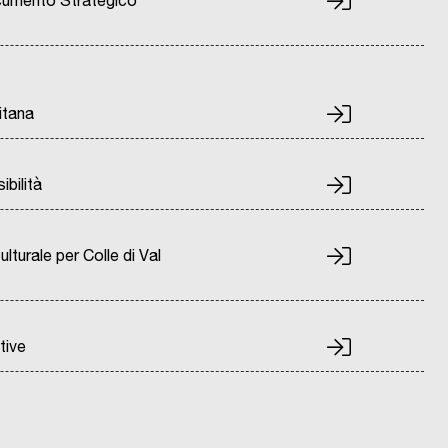
ocumento Strategico
itana
ibilità
lturale per Colle di Val
tive