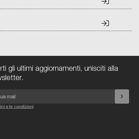
i gli ultimi aggiornamenti, unisciti alla
sletter.
chevron_right
ini e le condizioni