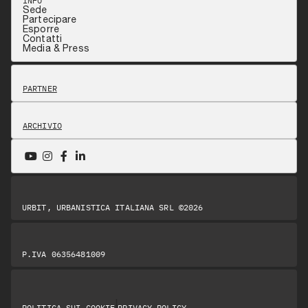
INFO
Sede
Partecipare
Esporre
Contatti
Media & Press
PARTNER
ARCHIVIO
URBIT, URBANISTICA ITALIANA SRL ©2026
P.IVA 06356481009
|
POLITICA SUI COOKIE
PRIVACY POLICY