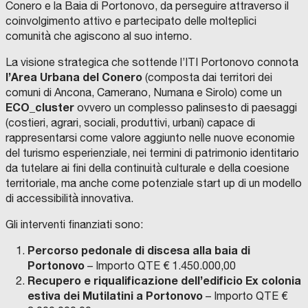
U
D
Conero e la Baia di Portonovo, da perseguire attraverso il
n
a
r
N
I
coinvolgimento attivo e partecipato delle molteplici
E
V
c
r
a
D
A
comunità che agiscono al suo interno.
I
L
i
e
f
P
D
E
’
a
s
i
La visione strategica che sottende l’ITI Portonovo connota
R
E
U
L
n
i
c
l’Area Urbana del Conero
(composta dai territori dei
G
S
I
A
o
d
o
comuni di Ancona, Camerano, Numana e Sirolo) come un
A
:
D
e
P
ECO_cluster
ovvero un complesso palinsesto di paesaggi
d
R
E
S
a
n
e
(costieri, agrari, sociali, produttivi, urbani) capace di
e
G
I
C
C
rappresentarsi come valore aggiunto nelle nuove economie
c
l
z
r
l
O
O
O
del turismo esperienziale, nei termini di patrimonio identitario
N
N
M
u
P
a
t
p
E
F
U
da tutelare ai fini della continuità culturale e della coesione
C
L
N
o
i
u
u
i
A
U
E
territoriale, ma anche come potenziale start up di un modello
L
E
D
l
a
n
t
a
A
N
I
di accessibilità innovativa.
B
C
A
a
n
i
t
n
R
E
N
I
S
D
d
o
v
i
o
Gli interventi finanziati sono:
A
.
R
R
I
i
P
L
e
,
p
C
.
A
Percorso pedonale di discesa alla baia di
D
I
L
A
e
’
r
P
d
a
P
S
.
Portonovo
– Importo QTE € 1.450.000,00
R
T
l
r
i
s
L
a
a
e
C
E
C
I
Recupero e riqualificazione dell’edificio Ex colonia
I
A
I
T
t
i
n
i
o
l
p
s
T
L
T
U
estiva dei Mutilatini a Portonovo
– Importo QTE €
T
A
T
T
a
f
f
t
g
a
p
a