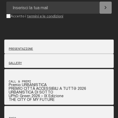
chevron_right
Accetto i
termini e le condizioni
PRESENTAZIONE
GALLERY
CALL & PREMI
Premio URBANISTICA
PREMIO CITTÀ ACCESSIBILI A TUTTƏ 2026
URBANISTICA DI SOTTO
UPhD Green 2026 – IX Edizione
THE CITY OF MY FUTURE