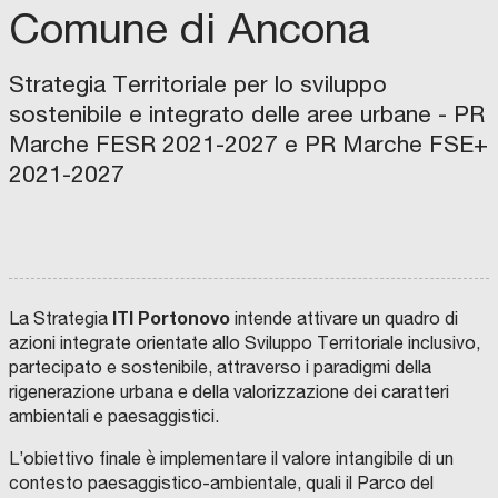
A
O
Comune di Ancona
G
M
N
U
A
N
A
E
D
Strategia Territoriale per lo sviluppo
d
I
C
sostenibile e integrato delle aree urbane - PR
e
A
S
g
Marche FESR 2021-2027 e PR Marche FSE+
T
E
u
2021-2027
L
P
R
U
a
A
G
I
L
m
M
I
O
A
e
N
V
D
A
n
O
L
O
C
t
R
ITI Portonovo
La Strategia
intende attivare un quadro di
E
a
o
I
C
azioni integrate orientate allo Sviluppo Territoriale inclusivo,
M
O
m
c
M
M
partecipato e sostenibile, attraverso i paradigmi della
O
U
p
a
B
N
rigenerazione urbana e della valorizzazione dei caratteri
I
E
u
r
L
D
ambientali e paesaggistici.
I
I
s
t
A
C
R
O
L
L’obiettivo finale è implementare il valore intangibile di un
o
C
E
L
O
L
a
L
contesto paesaggistico-ambientale, quali il Parco del
g
M
E