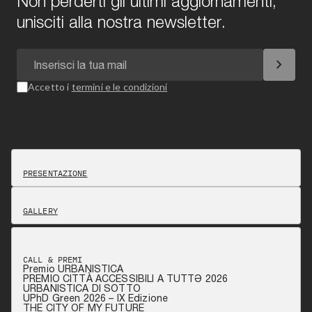
Non perderti gli ultimi aggiornamenti,
unisciti alla nostra newsletter.
chevron_right
Accetto i
termini e le condizioni
PRESENTAZIONE
GALLERY
CALL & PREMI
Premio URBANISTICA
PREMIO CITTÀ ACCESSIBILI A TUTTƏ 2026
URBANISTICA DI SOTTO
UPhD Green 2026 – IX Edizione
THE CITY OF MY FUTURE