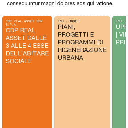
consequuntur magni dolores eos qui ratione.
CDP REAL ASSET SGR
INU - URBIT
INU - 
S.P.A.
PIANI,
UPh
CDP REAL
PROGETTI E
| VII
ASSET DALLE
PROGRAMMI DI
PRI
3 ALLE 4 ESSE
RIGENERAZIONE
DELL’ABITARE
URBANA
SOCIALE