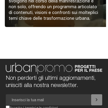
svolgono nel corso della manifestazione e
non solo, offrendo un programma articolato
di contenuti, visioni e confronti sui molteplici
temi chiave delle trasformazione urbana.
Non perderti gli ultimi aggiornamenti,
unisciti alla nostra newsletter.
chevron_right
Accetto i
termini e le condizioni