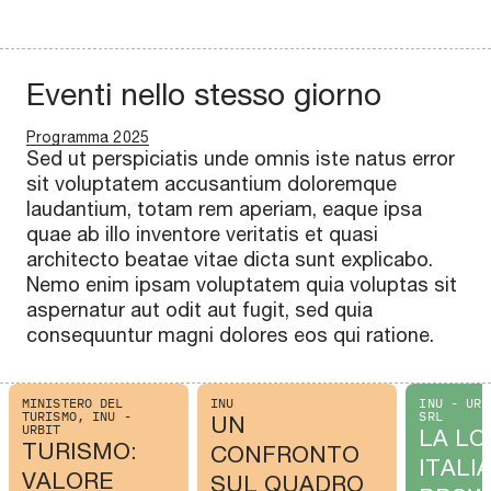
Eventi nello stesso giorno
Programma 2025
Sed ut perspiciatis unde omnis iste natus error
sit voluptatem accusantium doloremque
laudantium, totam rem aperiam, eaque ipsa
quae ab illo inventore veritatis et quasi
architecto beatae vitae dicta sunt explicabo.
Nemo enim ipsam voluptatem quia voluptas sit
aspernatur aut odit aut fugit, sed quia
consequuntur magni dolores eos qui ratione.
MINISTERO DEL
INU
INU - URB
TURISMO, INU -
SRL
UN
URBIT
LA LO
TURISMO:
CONFRONTO
ITALI
VALORE
SUL QUADRO