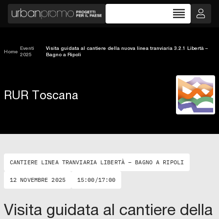
reorder
Eventi
Visita guidata al cantiere della nuova linea tranviaria 3.2.1 Libertà –
Home
/
/
2025
Bagno a Ripoli
RUR Toscana
CANTIERE LINEA TRANVIARIA LIBERTÀ – BAGNO A RIPOLI
12 NOVEMBRE 2025
15:00/17:00
Visita guidata al cantiere della