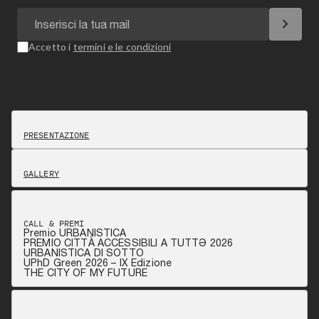
chevron_right
Accetto i
termini e le condizioni
PRESENTAZIONE
GALLERY
CALL & PREMI
Premio URBANISTICA
PREMIO CITTÀ ACCESSIBILI A TUTTƏ 2026
URBANISTICA DI SOTTO
UPhD Green 2026 – IX Edizione
THE CITY OF MY FUTURE