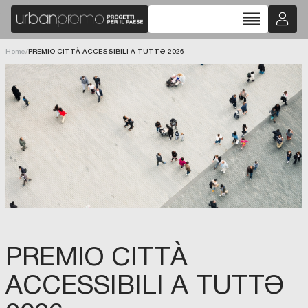
reorder
Home
/
PREMIO CITTÀ ACCESSIBILI A TUTTƏ 2026
PREMIO CITTÀ
ACCESSIBILI A TUTTƏ