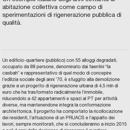
G
l
A
R
N
N
E
abitazione collettiva come campo di
M
O
O
S
E
o
l
M
A
M
I
A
sperimentazioni di rigenerazione pubblica di
A
L
A
G
L
r
e
Z
I
R
L
L
I
M
C
I
E
qualità.
i
v
O
E
O
O
P
N
N
N
N
O
z
a
E
T
I
A
L
,
A
Z
I
i
I
n
I
R
I
T
N
E
O
I
a
l
t
N
D
N
C
O
I
A
H
,
p
e
V
B
L
E
A
O
E
A
N
i
l
Z
L
D
B
Un edificio-quartiere (pubblico) con 55 alloggi degradati,
I
O
E
I
o
a
i
occupato da 88 persone, denominato dai faentini “la
O
G
G
T
N
N
L
A
v
n
g
casbah” e rappresentativo di quel modo di concepire
E
A
I
T
E
A
I
F
a
o
u
l’edilizia sociale degli anni ’70, è sfuggito alla demolizione
C
R
V
O
C
E
I
G
d
r
grazie a un progetto di rigenerazione urbana di 4,5 mln di
M
H
A
P
I
S
C
o
e
e
euro che ha trasformato radicalmente l’immobile,
E
T
S
T
C
E
E
riducendolo a 42 appartamenti e spazi al PT per attività
O
r
l
,
I
O
T
S
diverse, ma mantenendone integra la conformazione
T
M
T
S
E
i
P
i
I
P
I
O
architettonica. Il progetto ha comportato la ricollocazione
V
A
P
R
A
c
a
l
I
G
.
E
F
dei residenti, l’attuazione di un PRUACS e l’appalto dei
T
N
P
-
E
T
a
r
c
À
C
I
.
G
R
lavori, sempre monitorati, che si concluderanno a inizio 2015
D
O
A
C
I
R
A
e
c
a
E
M
D
.
U
O