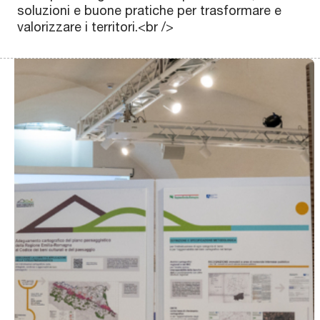
Scopri
Scopri
Scopri
Scopri
Scopri
Scopri
Scopri
Scopri
Scopri
Scopri
Scopri
Scopri
Scopri
Scopri
Scopri
Scopri
Scopri
Scopr
soluzioni e buone pratiche per trasformare e
valorizzare i territori.<br />