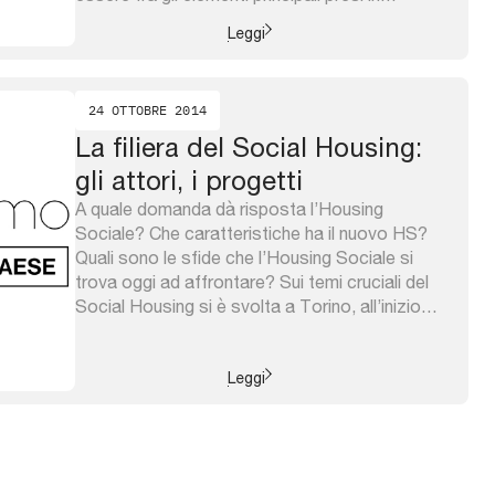
considerazione nelle scelte localizzative delle
Leggi
imprese. Inoltre essi hanno la caratteristica di
svolgere sempre le loro funzioni fondamentali
verso più di un ...
24 OTTOBRE 2014
La filiera del Social Housing:
gli attori, i progetti
A quale domanda dà risposta l’Housing
Sociale? Che caratteristiche ha il nuovo HS?
Quali sono le sfide che l’Housing Sociale si
trova oggi ad affrontare? Sui temi cruciali del
Social Housing si è svolta a Torino, all’inizio
dello scorso ottobre, la quarta edizione
dell’evento dedicato, in forma di seminario
specialistico. Nella prima parte dell’odierno
Leggi
convegno, ...