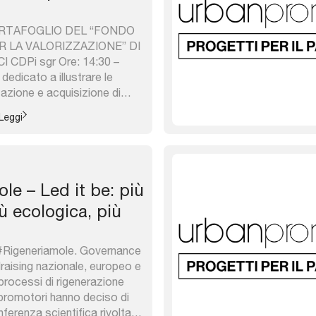
ORTAFOGLIO DEL “FONDO
R LA VALORIZZAZIONE” DI
 CDPi sgr Ore: 14:30 –
dedicato a illustrare le
zazione e acquisizione di
l FIV – Fondo Investimenti
Leggi
ne, gestito da CDP
l corso dei lavori, saranno
i immobili ...
le – Led it be: più
iù ecologica, più
 #Rigeneriamole. Governance
draising nazionale, europeo e
 processi di rigenerazione
 I promotori hanno deciso di
erenza scientifica rivolta al