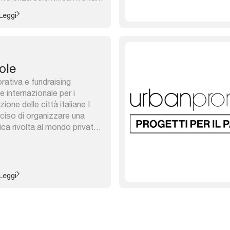
ntri di ricerca e formazione
Leggi
i questioni urbane, ai centri
 tecnologico, agli
sa, ...
ole
ativa e fundraising
 internazionale per i
ione delle città italiane I
ciso di organizzare una
ca rivolta al mondo privato,
 e formazione che si
oni urbane, ai centri per il
ogico, agli acceleratori di
anziario, alle ...
Leggi