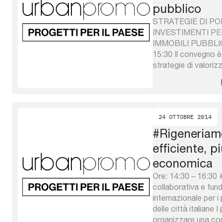
pubblico
STRATEGIE DI P
INVESTIMENTI PE
IMMOBILI PUBBLICI
15:30 Il convegno è 
strategie di valoriz
immobili pubblici de
per la Valorizzazio
Investimenti Sgr. Ne
presentati i principal
24 OTTOBRE 2014
#Rigeneriamo
efficiente, p
economica
Ore: 14:30 – 16:30
collaborativa e fun
internazionale per i
delle città italiane
organizzare una conf