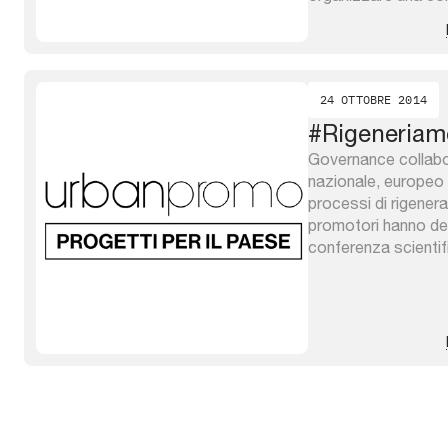
mondo privato, ai ce
che si interessano d
per il trasferimento
acceleratori di impre
24 OTTOBRE 2014
#Rigeneriam
Governance collabor
nazionale, europeo e
processi di rigeneraz
promotori hanno de
conferenza scientifi
ai centri di ricerca
interessano di questi
trasferimento tecnol
impresa, al mondo fin