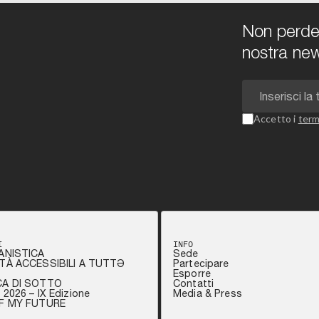
Non perdert
nostra new
Accetto i
term
I
INFO
ANISTICA
Sede
TÀ ACCESSIBILI A TUTTƏ
Partecipare
Esporre
CA DI SOTTO
Contatti
2026 – IX Edizione
Media & Press
OF MY FUTURE