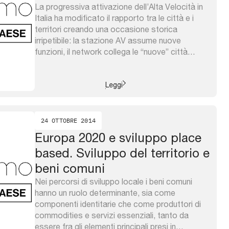
La progressiva attivazione dell’Alta Velocità in
Italia ha modificato il rapporto tra le città e i
territori creando una occasione storica
irripetibile: la stazione AV assume nuove
funzioni, il network collega le “nuove” città
metropolitane, i nodi urbani diventano centri di
interscambio e di ubicazione di attività
strategiche. Si espongono 3 esempi di progetti
Leggi
di ...
24 OTTOBRE 2014
Europa 2020 e sviluppo place
based. Sviluppo del territorio e
beni comuni
Nei percorsi di sviluppo locale i beni comuni
hanno un ruolo determinante, sia come
componenti identitarie che come produttori di
commodities e servizi essenziali, tanto da
essere fra gli elementi principali presi in