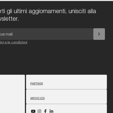
i gli ultimi aggiornamenti, unisciti alla
sletter.
chevron_right
ini e le condizioni
PARTNER
ARCHIVIO