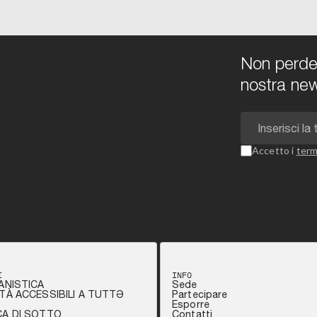
Non perdert
nostra new
Accetto i
term
I
INFO
ANISTICA
Sede
TÀ ACCESSIBILI A TUTTƏ
Partecipare
Esporre
CA DI SOTTO
Contatti