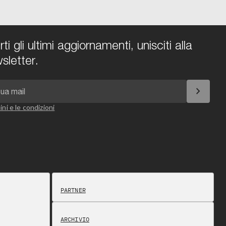
i gli ultimi aggiornamenti, unisciti alla
sletter.
chevron_right
ini e le condizioni
PARTNER
ARCHIVIO