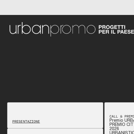
CALL & PREM
Premio URB
PRESENTAZIONE
PREMIO CIT
2026
URBANISTI