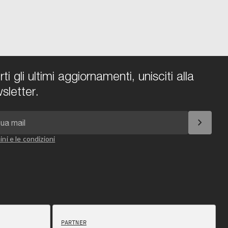
i gli ultimi aggiornamenti, unisciti alla
sletter.
chevron_right
ini e le condizioni
PARTNER