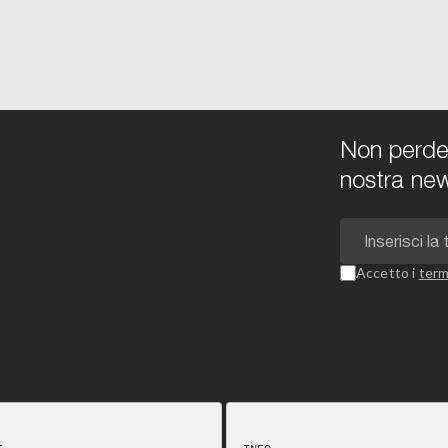
Non perdert
nostra new
Accetto i
term