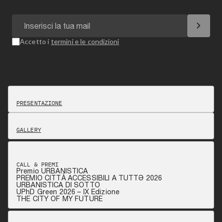
chevron_right
Accetto i
termini e le condizioni
PRESENTAZIONE
GALLERY
CALL & PREMI
Premio URBANISTICA
PREMIO CITTÀ ACCESSIBILI A TUTTƏ 2026
URBANISTICA DI SOTTO
UPhD Green 2026 – IX Edizione
THE CITY OF MY FUTURE