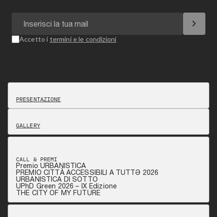
chevron_right
Accetto i
termini e le condizioni
PRESENTAZIONE
GALLERY
CALL & PREMI
Premio URBANISTICA
PREMIO CITTÀ ACCESSIBILI A TUTTƏ 2026
URBANISTICA DI SOTTO
UPhD Green 2026 – IX Edizione
THE CITY OF MY FUTURE