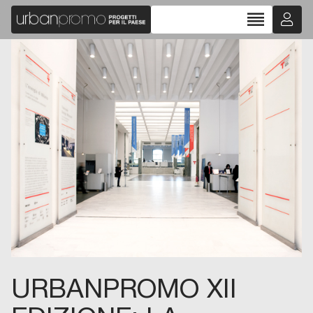
reorder
URBANPROMO XII