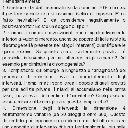
Tematismi emersi:
1. Gestione: dai dati esaminati risulta come nel 70% dei casi
il gestore sociale non si assuma rischio di impresa. E’ un
fatto inevitabile? E’ da considerare negativamente o
positivamente? Esiste un soggetto-tipo ?
2. Canoni: i canoni convenzionati sono significativamente
inferiori ai valori di mercato, anche se appare difficile (vista la
disomogeneità presente nei singoli interventi) quantificare le
quote relative. Su questo punto, certamente positivo, è
possibile intervenire per un ulteriore miglioramento? Ad
esempio per diminuire la disomogeneità?
3. Tempistiche: qui emerge la lunghezza e farraginosità del
processo di selezione, avvio e completamento degli
interventi. I tempi infatti sono circa il doppio di quelli previsti
per una edilizia privata. I ritardi si accumulano nella prima
fase, fino all’avvio del cantiere. E’ inevitabile? Quali possono
essere misure atte a migliorare queste tempistiche?
4. Dimensione degli interventi: la dimensione è
estremamente variabile (da 20 alloggi a oltre 300). Questo
da un lato può apparire un problema, ma dall’altro mostra
una capacità di intervento diffusa territorialmente, sia nelle