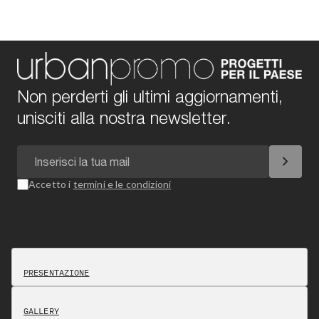
Non perderti gli ultimi aggiornamenti,
unisciti alla nostra newsletter.
chevron_right
Accetto i
termini e le condizioni
PRESENTAZIONE
GALLERY