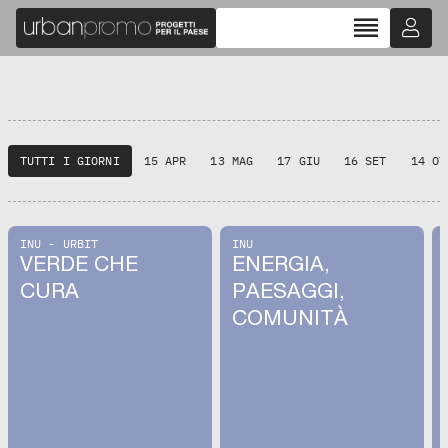
reorder
TUTTI I GIORNI
15 APR
13 MAG
17 GIU
16 SET
14 OT
INU - URBIT
INU
VERDE CHE
ENERGIA,
CURA
PAESAGGI,
COMUNITÀ