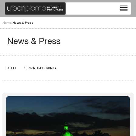
reorder
Home
/
News & Press
News & Press
TUTTI
SENZA CATEGORIA