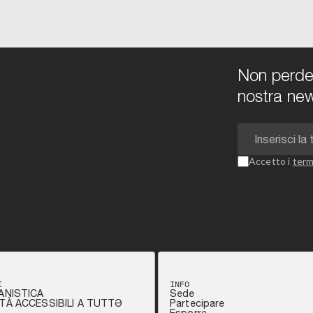
Non perdert
nostra new
Accetto i
term
I
INFO
ANISTICA
Sede
TÀ ACCESSIBILI A TUTTƏ
Partecipare