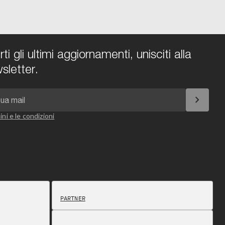
i gli ultimi aggiornamenti, unisciti alla
sletter.
chevron_right
ini e le condizioni
PARTNER