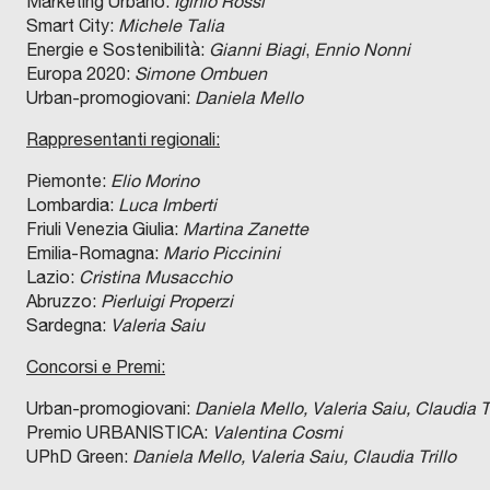
Marketing Urbano:
Iginio Rossi
Smart City:
Michele Talia
Energie e Sostenibilità:
Gianni Biagi
,
Ennio Nonni
Europa 2020:
Simone Ombuen
Urban-promogiovani:
Daniela Mello
Rappresentanti regionali:
Piemonte:
Elio Morino
Lombardia:
Luca Imberti
Friuli Venezia Giulia:
Martina Zanette
Emilia-Romagna:
Mario Piccinini
Lazio:
Cristina Musacchio
Abruzzo:
Pierluigi Properzi
Sardegna:
Valeria Saiu
Concorsi e Premi:
Urban-promogiovani:
Daniela Mello, Valeria Saiu, Claudia Tr
Premio URBANISTICA:
Valentina Cosmi
UPhD Green:
Daniela Mello, Valeria Saiu, Claudia Trillo