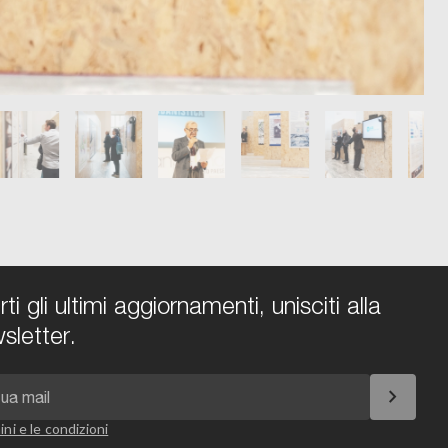
i gli ultimi aggiornamenti, unisciti alla
sletter.
chevron_right
ini e le condizioni