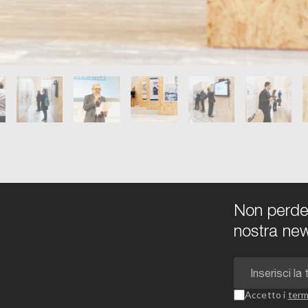
Non perdert
nostra new
Accetto i
term