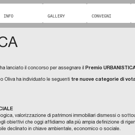
INFO
GALLERY
CONVEGNI
ICA
Premio URBANISTIC
ha lanciato il concorso per assegnare il
tre nuove categorie di vot
rico Oliva ha individuato le seguenti
CIALE
a, valorizzazione di patrimoni immobiliari dismessi o sottoutil
li obiettivi che oggi affidiamo alla più ampia definizione di rige
ile declinato in chiave ambientale, economico o sociale.