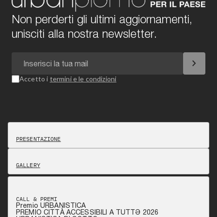
Non perderti gli ultimi aggiornamenti,
unisciti alla nostra newsletter.
chevron_right
Accetto i
termini e le condizioni
PRESENTAZIONE
GALLERY
CALL & PREMI
Premio URBANISTICA
PREMIO CITTÀ ACCESSIBILI A TUTTƏ 2026