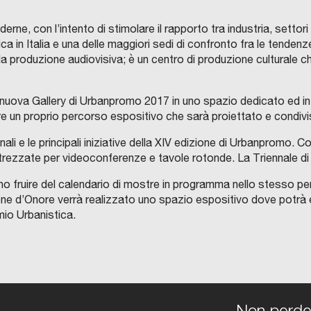
e, con l’intento di stimolare il rapporto tra industria, settori p
ca in Italia e una delle maggiori sedi di confronto fra le tendenze
da e la produzione audiovisiva; è un centro di produzione cultura
lla nuova Gallery di Urbanpromo 2017 in uno spazio dedicato ed inte
are un proprio percorso espositivo che sarà proiettato e condivi
ali e le principali iniziative della XIV edizione di Urbanpromo. C
ezzate per videoconferenze e tavole rotonde. La Triennale di Mi
o fruire del calendario di mostre in programma nello stesso perio
alone d’Onore verrà realizzato uno spazio espositivo dove potrà 
mio Urbanistica.
Non perdert