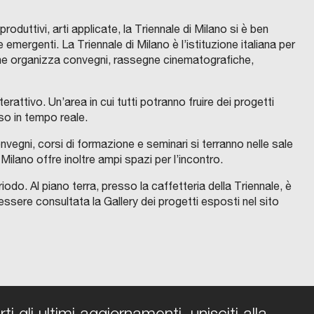
roduttivi, arti applicate, la Triennale di Milano si è ben
 emergenti. La Triennale di Milano è l’istituzione italiana per
le che organizza convegni, rassegne cinematografiche,
rattivo. Un’area in cui tutti potranno fruire dei progetti
so in tempo reale.
onvegni, corsi di formazione e seminari si terranno nelle sale
lano offre inoltre ampi spazi per l’incontro.
do. Al piano terra, presso la caffetteria della Triennale, è
essere consultata la Gallery dei progetti esposti nel sito
i gli ultimi aggiornamenti, unisciti alla