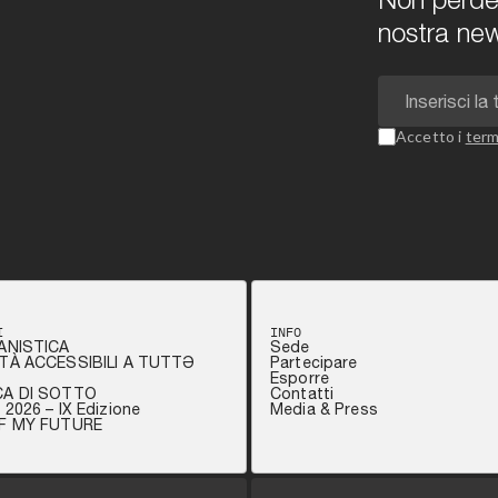
nostra new
Accetto i
term
I
INFO
ANISTICA
Sede
TÀ ACCESSIBILI A TUTTƏ
Partecipare
Esporre
CA DI SOTTO
Contatti
2026 – IX Edizione
Media & Press
OF MY FUTURE