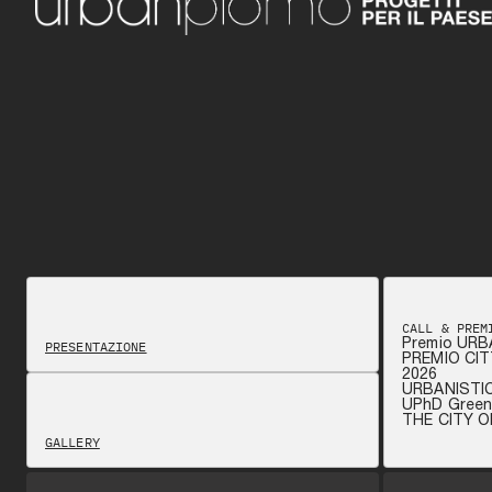
CALL & PREM
Premio URB
PRESENTAZIONE
PREMIO CIT
2026
URBANISTI
UPhD Green 
THE CITY 
GALLERY