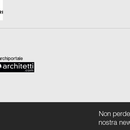
Non perdert
nostra new