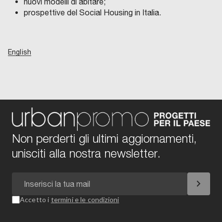
nuovi modelli di abitare;
prospettive del Social Housing in Italia.
English
Non perderti gli ultimi aggiornamenti,
unisciti alla nostra newsletter.
chevron_right
Accetto i
termini e le condizioni