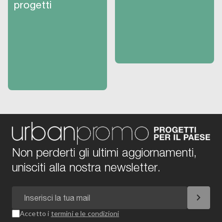
progetti
Non perderti gli ultimi aggiornamenti,
unisciti alla nostra newsletter.
chevron_right
Accetto i
termini e le condizioni