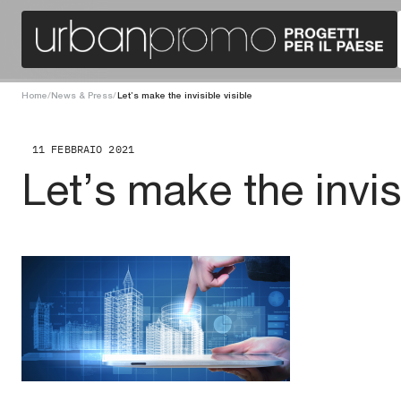
Home
/
News & Press
/
Let’s make the invisible visible
11 FEBBRAIO 2021
Let’s make the invis