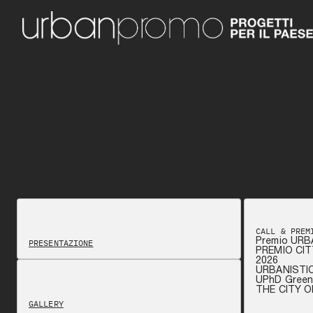
CALL & PREM
Premio URB
PRESENTAZIONE
PREMIO CIT
2026
URBANISTI
UPhD Green 
THE CITY 
GALLERY