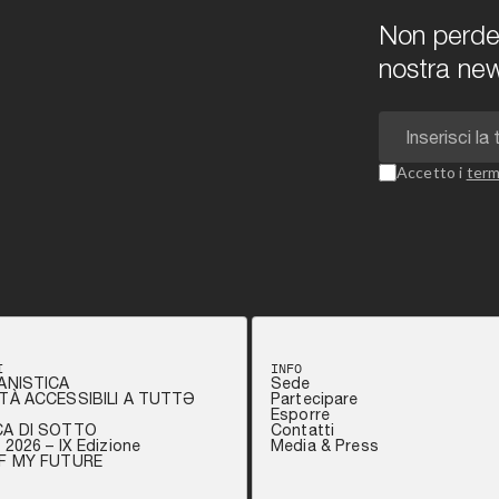
Non perdert
nostra new
Accetto i
term
I
INFO
ANISTICA
Sede
TÀ ACCESSIBILI A TUTTƏ
Partecipare
Esporre
CA DI SOTTO
Contatti
2026 – IX Edizione
Media & Press
OF MY FUTURE