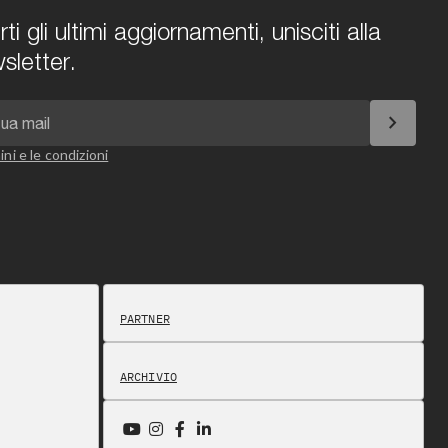
i gli ultimi aggiornamenti, unisciti alla
sletter.
chevron_right
ini e le condizioni
PARTNER
ARCHIVIO