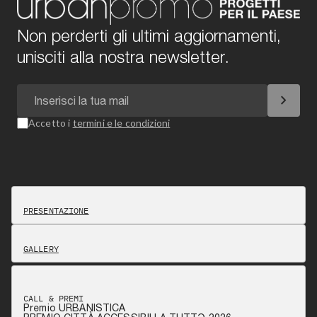
Non perderti gli ultimi aggiornamenti,
unisciti alla nostra newsletter.
chevron_right
Accetto i
termini e le condizioni
PRESENTAZIONE
GALLERY
CALL & PREMI
Premio URBANISTICA