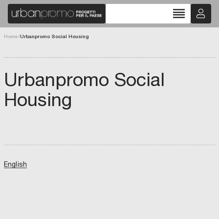
reorder
Home
/
Urbanpromo Social Housing
Urbanpromo Social
Housing
English