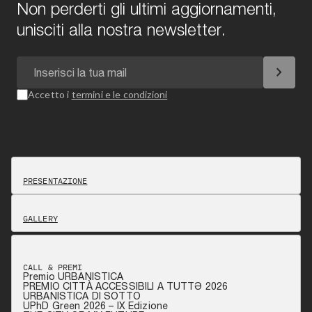
Non perderti gli ultimi aggiornamenti,
unisciti alla nostra newsletter.
chevron_right
Accetto i
termini e le condizioni
PRESENTAZIONE
GALLERY
CALL & PREMI
Premio URBANISTICA
PREMIO CITTÀ ACCESSIBILI A TUTTƏ 2026
URBANISTICA DI SOTTO
UPhD Green 2026 – IX Edizione