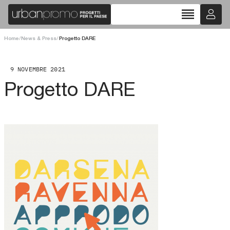
reorder
Home
/
News & Press
/
Progetto DARE
9 NOVEMBRE 2021
Progetto DARE