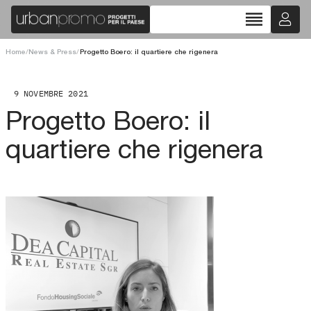
reorder
Home
/
News & Press
/
Progetto Boero: il quartiere che rigenera
9 NOVEMBRE 2021
Progetto Boero: il
quartiere che rigenera