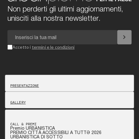
Non perderti gli ultimi aggiornamenti,
unisciti alla nostra newsletter.
chevron_right
Accetto i
termini e le condizioni
PRESENTAZIONE
GALLERY
CALL & PREMI
Premio URBANISTICA
PREMIO CITTÀ ACCESSIBILI A TUTTƏ 2026
URBANISTICA DI SOTTO