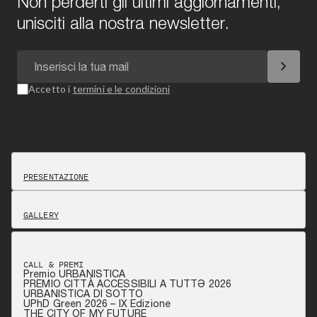
Non perderti gli ultimi aggiornamenti,
unisciti alla nostra newsletter.
chevron_right
Accetto i
termini e le condizioni
PRESENTAZIONE
GALLERY
CALL & PREMI
Premio URBANISTICA
PREMIO CITTÀ ACCESSIBILI A TUTTƏ 2026
URBANISTICA DI SOTTO
UPhD Green 2026 – IX Edizione
THE CITY OF MY FUTURE