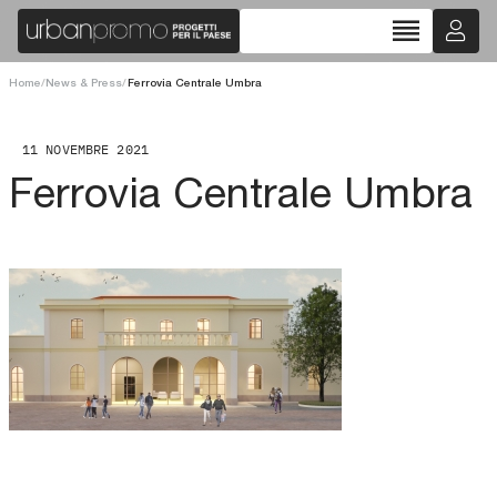
reorder
Home
/
News & Press
/
Ferrovia Centrale Umbra
11 NOVEMBRE 2021
Ferrovia Centrale Umbra