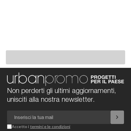
Non perderti gli ultimi aggiornamenti,
unisciti alla nostra newsletter.
chevron_right
Accetto i
termini e le condizioni