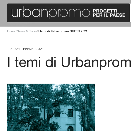
Home
/
News & Press
/
I temi di Urbanpromo GREEN 2021
3 SETTEMBRE 2021
I temi di Urbanpr