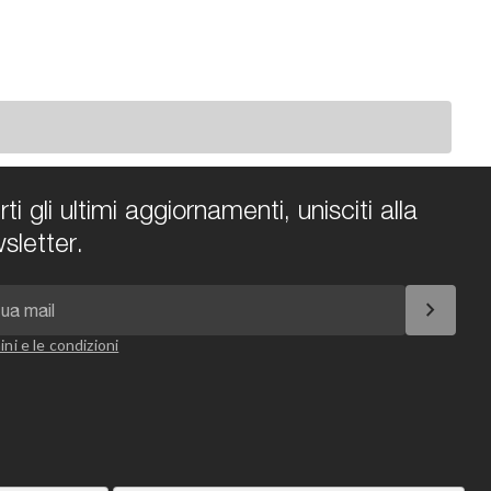
i gli ultimi aggiornamenti, unisciti alla
sletter.
chevron_right
ini e le condizioni