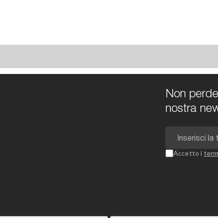
Non perdert
nostra new
Accetto i
term