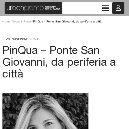
reorder
Home
/
News & Press
/
PinQua – Ponte San Giovanni, da periferia a città
28 NOVEMBRE 2021
PinQua – Ponte San
Giovanni, da periferia a
città