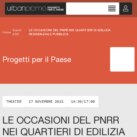
reorder
Eventi
LE OCCASIONI DEL PNRR NEI QUARTIERI DI EDILIZIA
Home
/
/
2021
RESIDENZIALE PUBBLICA
Progetti per il Paese
THEATER
17 NOVEMBRE 2021
14:30/17:00
LE OCCASIONI DEL PNRR
NEI QUARTIERI DI EDILIZIA