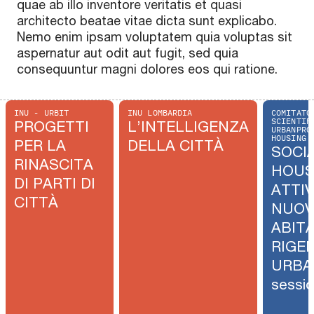
quae ab illo inventore veritatis et quasi
architecto beatae vitae dicta sunt explicabo.
Nemo enim ipsam voluptatem quia voluptas sit
aspernatur aut odit aut fugit, sed quia
consequuntur magni dolores eos qui ratione.
INU - URBIT
INU LOMBARDIA
COMITATO
SCIENTIF
PROGETTI
L’INTELLIGENZA
URBANPRO
HOUSING
PER LA
DELLA CITTÀ
SOCI
RINASCITA
HOUS
DI PARTI DI
ATTI
CITTÀ
NUOVI
ABITA
RIGE
URBAN
sessi