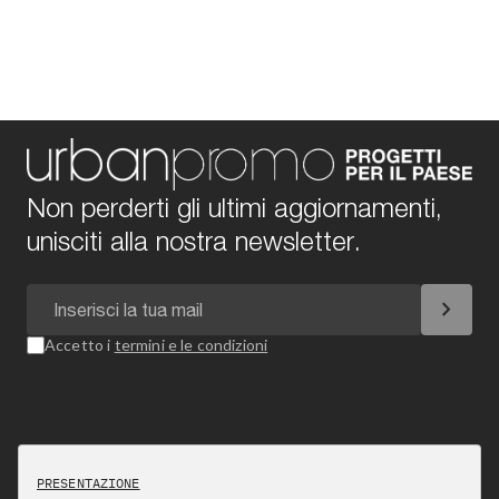
Non perderti gli ultimi aggiornamenti,
unisciti alla nostra newsletter.
chevron_right
Accetto i
termini e le condizioni
PRESENTAZIONE