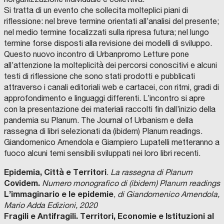
Si tratta di un evento che sollecita molteplici piani di
riflessione: nel breve termine orientati all’analisi del presente;
nel medio termine focalizzati sulla ripresa futura; nel lungo
termine forse disposti alla revisione dei modelli di sviluppo.
Questo nuovo incontro di Urbanpromo Letture pone
all’attenzione la molteplicità dei percorsi conoscitivi e alcuni
testi di riflessione che sono stati prodotti e pubblicati
attraverso i canali editoriali web e cartacei, con ritmi, gradi di
approfondimento e linguaggi differenti. L’incontro si apre
con la presentazione dei materiali raccolti fin dall’inizio della
pandemia su Planum. The Journal of Urbanism e della
rassegna di libri selezionati da (ibidem) Planum readings.
Giandomenico Amendola e Giampiero Lupatelli metteranno a
fuoco alcuni temi sensibili sviluppati nei loro libri recenti.
Epidemia, Città e Territori
.
La rassegna di Planum
Covidem.
Numero monografico di (ibidem) Planum readings
L’immaginario e le epidemie
,
di Giandomenico Amendola,
Mario Adda Edizioni, 2020
Fragili e Antifragili. Territori, Economie e Istituzioni al