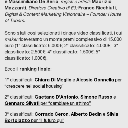
e Massimiliano De Serio
Maurizio
,
registi e artisti;
Mazzanti
Franco Ricchiuti
,
Direttore Creativo di E3;
,
Digital & Content Marketing Visionnaire – Founder House
of Tubers.
Sono stati così selezionati i cinque video classificati, i cui
maker
riceveranno un monte premi complessivo di 15.000
euro (1° classificato: 6.000€; 2° classificato: 4.000€; 3°
classificato: 2.500€; 4° classificato: 1.500€; 5°
classificato: 1.000€).
ranking finale
Ecco il
:
Chiara Di Meglio
Alessio Gonnella
1° classificati:
e
per
“crescere nel social housing”
Gaetano D’Antonio
Simone Russo
2° classificati:
,
e
Gennaro Silvati
per “cambiare un attimo”
Corrado Ceron
Alberto Bedin
Silvia
3° classificati:
,
e
Bortolazzo
per “il futuro qui”