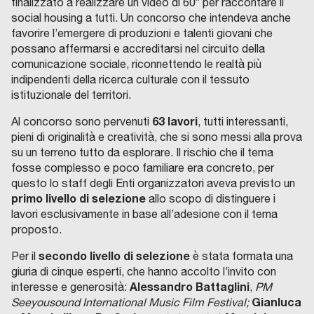
finalizzato a realizzare un video di 60” per raccontare il
social housing a tutti. Un concorso che intendeva anche
favorire l’emergere di produzioni e talenti giovani che
possano affermarsi e accreditarsi nel circuito della
comunicazione sociale, riconnettendo le realtà più
indipendenti della ricerca culturale con il tessuto
istituzionale del territori.
63 lavori
Al concorso sono pervenuti
, tutti interessanti,
pieni di originalità e creatività, che si sono messi alla prova
su un terreno tutto da esplorare. Il rischio che il tema
fosse complesso e poco familiare era concreto, per
questo lo staff degli Enti organizzatori aveva previsto un
primo livello di selezione
allo scopo di distinguere i
lavori esclusivamente in base all’adesione con il tema
proposto.
secondo livello di selezione
Per il
è stata formata una
giuria di cinque esperti, che hanno accolto l’invito con
Alessandro Battaglini
interesse e generosità:
,
PM
Gianluca
Seeyousound International Music Film Festival;