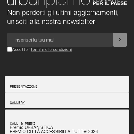
Non perderti gli ultimi aggiornamenti,
unisciti alla nostra newsletter.
chevron_right
Accetto i
termini e le condizioni
PRESENTAZIONE
GALLERY
CALL & PREMI
Premio URBANISTICA
PREMIO CITTÀ ACCESSIBILI A TUTTƏ 2026