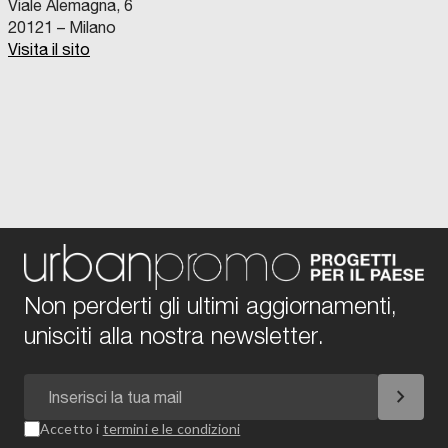
Viale Alemagna, 6
20121 – Milano
Visita il sito
Non perderti gli ultimi aggiornamenti,
unisciti alla nostra newsletter.
chevron_right
Accetto i
termini e le condizioni