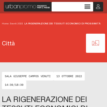
reorder
Home
/
Eventi 2022
/
LA RIGENERAZIONE DEI TESSUTI ECONOMICI DI PROSSIMITÀ
Città
SALA GIUSEPPE CAMPOS VENUTI
13 OTTOBRE 2022
14:30/18:30
LA RIGENERAZIONE DEI