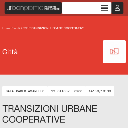
reorder
Home
/
Eventi 2022
/
TRANSIZIONI URBANE COOPERATIVE
Città
SALA PAOLO AVARELLO
13 OTTOBRE 2022
14:30/18:30
TRANSIZIONI URBANE
COOPERATIVE