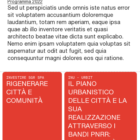
Programma 2022
Sed ut perspiciatis unde omnis iste natus error
sit voluptatem accusantium doloremque
laudantium, totam rem aperiam, eaque ipsa
quae ab illo inventore veritatis et quasi
architecto beatae vitae dicta sunt explicabo.
Nemo enim ipsam voluptatem quia voluptas sit
aspernatur aut odit aut fugit, sed quia
consequuntur magni dolores eos qui ratione.
INVESTIRE SGR SPA
INU - URBIT
RIGENERARE
IL PIANO
CITTÀ E
URBANISTICO
COMUNITÀ
DELLE CITTÀ E LA
SUA
REALIZZAZIONE
ATTRAVERSO I
BANDI PNRR: