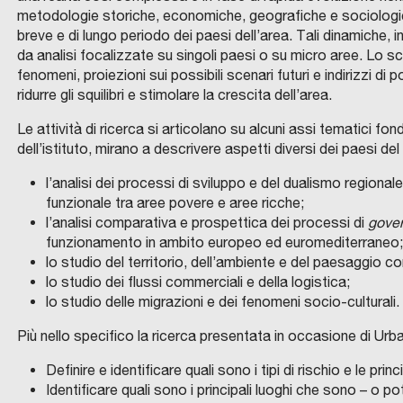
D
m
i
r
E
metodologie storiche, economiche, geografiche e sociologiche,
I
R
S
a
p
a
I
breve e di lungo periodo dei paesi dell’area. Tali dinamiche, 
P
A
E
d
o
n
C
da analisi focalizzate su singoli paesi o su micro aree. Lo sco
L
I
L
e
l
s
V
fenomeni, proiezioni sui possibili scenari futuri e indirizzi d
O
I
C
i
L
i
i
ridurre gli squilibri e stimolare la crescita dell’area.
L
O
E
M
s
a
d
z
E
U
D
Le attività di ricerca si articolano su alcuni assi tematici 
N
e
c
i
i
A
E
dell’istituto, mirano a descrivere aspetti diversi dei paesi d
M
D
r
i
o
o
B
I
I
C
R
v
t
s
n
E
l’analisi dei processi di sviluppo e del dualismo region
O
E
N
M
C
G
i
t
p
e
funzionale tra aree povere e aree ricche;
T
U
O
G
A
N
M
I
l’analisi comparativa e prospettica dei processi di
gove
z
à
i
v
L
E
U
O
E
C
funzionamento in ambito europeo ed euromediterraneo;
D
N
E
i
a
t
e
O
I
I
E
M
M
lo studio del territorio, dell’ambiente e del paesaggio com
A
D
I
e
c
a
r
U
l
N
I
L
N
lo studio dei flussi commerciali e della logistica;
C
G
I
l
c
l
s
E
P
O
I
A
C
D
lo studio delle migrazioni e dei fenomeni socio-culturali.
N
O
e
o
i
o
R
O
I
i
A
V
M
L
I
n
g
L
t
i
e
U
I
a
Più nello specifico la ricerca presentata in occasione di Urb
N
N
V
A
u
l
a
à
l
g
E
O
n
Z
D
R
Definire e identificare quali sono i tipi di rischio e le prin
Z
o
i
r
e
f
g
I
N
o
O
A
O
Identificare quali sono i principali luoghi che sono – o po
v
e
i
d
P
u
i
C
P