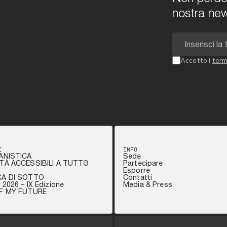
nostra new
Accetto i
term
I
INFO
ANISTICA
Sede
TÀ ACCESSIBILI A TUTTƏ
Partecipare
Esporre
CA DI SOTTO
Contatti
2026 – IX Edizione
Media & Press
OF MY FUTURE