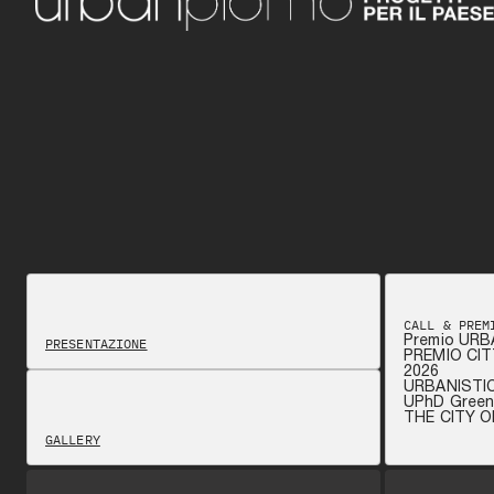
CALL & PREM
Premio URB
PRESENTAZIONE
PREMIO CIT
2026
URBANISTI
UPhD Green 
THE CITY 
GALLERY