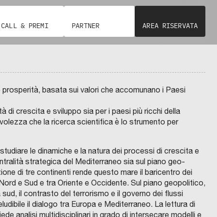
n
i
C
I
t
CALL & PREMI
PARTNER
AREA RISERVATA
T
T
à
À
M
:
E
T
i
R
O
s
P
O
e
L
e prosperità, basata sui valori che accomunano i Paesi
I
r
T
A
v
N
di crescita e sviluppo sia per i paesi più ricchi della
A
i
D
olezza che la ricerca scientifica è lo strumento per
I
z
B
O
i
L
O
 studiare le dinamiche e la natura dei processi di crescita e
i
G
C
entralità strategica del Mediterraneo sia sul piano geo-
N
O
n
A
M
one di tre continenti rende questo mare il baricentro dei
U
R
t
N
a Nord e Sud e tra Oriente e Occidente. Sul piano geopolitico,
E
A
e
e
D
T
a sud, il contrasto del terrorismo e il governo dei flussi
I
E
t
g
S
C
R
ludibile il dialogo tra Europa e Mediterraneo. La lettura di
U
S
A
U
e
r
P
O
S
M
de analisi multidisciplinari in grado di intersecare modelli e
E