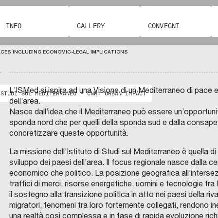
F
E
L
O
N
I
N
A
S
D
P
T
INFO
GALLERY
CONVEGNI
A
U
Z
U
D
I
I
O
G
D
C
N
CES INCLUDING ECONOMIC-LEGAL IMPLICATIONS
I
O
E
M
P
M
C
E
U
O
o
R
N
M
U
E
P
d
G
D
A
I
L’ISMed si ispira ad una Visione di un Mediterraneo di pace 
I
G
e
 STUDI SUL MEDITERRANEO - CNR: URBAN IMPACT
A
M
N
-
dell’area.
A
I
n
D
N
A
Nasce dall’idea che il Mediterraneo può essere un’opportunità 
I
T
D
a
P
O
I
sponda nord che per quelli della sponda sud e dalla consapev
A
V
S
2
R
concretizzare queste opportunità.
A
A
T
N
I
0
I
P
M
A
La missione dell’Istituto di Studi sul Mediterraneo è quella di
l
5
E
O
N
sviluppo dei paesi dell’area. Il focus regionale nasce dalla c
L
s
0
T
O
O
economico che politico. La posizione geografica all’intersezi
i
N
:
D
I
traffici di merci, risorse energetiche, uomini e tecnologie tr
C
s
u
l
I
O
N
il sostegno alla transizione politica in atto nei paesi della riv
M
t
o
a
G
U
migratori, fenomeni tra loro fortemente collegati, rendono ine
E
N
e
v
t
G
E
una realtà così complessa e in fase di rapida evoluzione richie
N