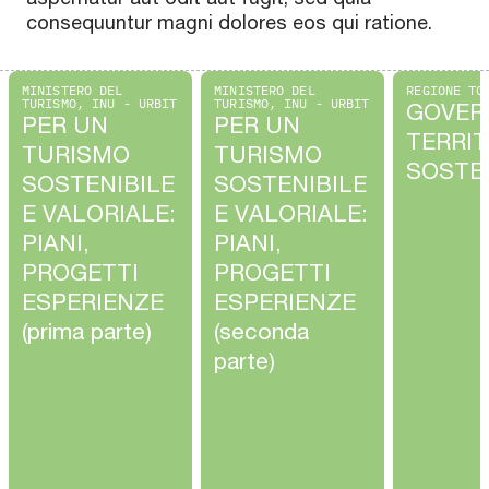
consequuntur magni dolores eos qui ratione.
MINISTERO DEL
MINISTERO DEL
REGIONE TO
TURISMO, INU - URBIT
TURISMO, INU - URBIT
GOVER
PER UN
PER UN
TERRIT
TURISMO
TURISMO
SOSTEN
SOSTENIBILE
SOSTENIBILE
E VALORIALE:
E VALORIALE:
PIANI,
PIANI,
PROGETTI
PROGETTI
ESPERIENZE
ESPERIENZE
(prima parte)
(seconda
parte)