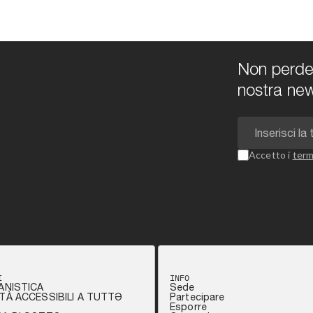
Non perdert
nostra new
Accetto i
term
I
INFO
ANISTICA
Sede
TÀ ACCESSIBILI A TUTTƏ
Partecipare
Esporre