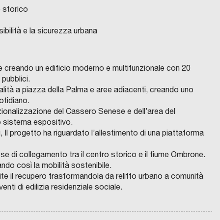
t
e
l
o
r
o
n
e
e storico
o
U
t
d
e
r
e
l
:
d
i
e
n
H
u
l
ibilità e la sicurezza urbana
S
i
f
l
a
o
r
’
t
n
u
l
:
u
b
e
r
e
n
e
i
s
a
d
ione creando un edificio moderno e multifunzionale con 20
a
:
z
a
l
i
n
i
 pubblici.
t
Q
i
r
p
n
a
l
ralità a piazza della Palma e aree adiacenti, creando uno
e
u
o
e
r
g
e
i
otidiano.
g
a
n
e
o
p
s
z
ionalizzazione del Cassero Senese e dell’area del
i
r
e
i
g
e
o
i
vo sistema espositivo.
e
t
e
n
e
r
s
a
, Il progetto ha riguardato l’allestimento di una piattaforma
p
i
d
d
t
g
t
r
e
e
a
u
t
l
se di collegamento tra il centro storico e il fiume Ombrone.
e
e
r
r
t
s
o
i
ando così la mobilità sostenibile.
n
s
ite il recupero trasformandola da relitto urbano a comunità
l
e
t
t
G
a
i
i
nti di edilizia residenziale sociale.
a
d
r
r
e
n
b
d
s
i
a
i
n
z
i
e
o
S
t
a
o
i
l
n