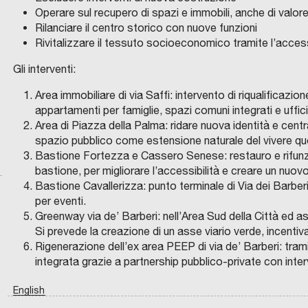
i
C
c
i
e
e
z
Operare sul recupero di spazi e immobili, anche di valor
u
t
a
r
t
d
n
a
Rilanciare il centro storico con nuove funzioni
t
o
m
e
a
e
i
u
Rivitalizzare il tessuto socioeconomico tramite l’access
t
r
p
a
n
l
b
r
u
i
i
z
o
l
i
b
Gli interventi:
a
F
i
d
a
l
a
Area immobiliare di via Saffi: intervento di riqualificaz
a
l
l
o
i
B
e
n
appartamenti per famiglie, spazi comuni integrati e uffici
e
e
n
B
a
e
a
Area di Piazza della Palma: ridare nuova identità e cent
e
M
g
e
o
s
r
t
spazio pubblico come estensione naturale del vivere qu
d
e
r
d
l
i
i
r
Bastione Fortezza e Cassero Senese: restauro e rifunz
t
e
i
o
l
q
a
bastione, per migliorare l’accessibilità e creare un nuo
B
r
i
b
g
i
u
p
Bastione Cavallerizza: punto terminale di Via dei Barberi
a
o
e
e
n
c
a
r
per eventi.
p
l
n
a
a
l
o
Greenway via de’ Barberi: nell’Area Sud della Città ed as
b
o
a
e
a
t
i
g
Si prevede la creazione di un asse viario verde, incentiv
Rigenerazione dell’ex area PEEP di via de’ Barberi: tram
e
l
c
s
t
a
f
e
integrata grazie a partnership pubblico-private con interve
i
i
s
t
:
i
t
t
t
e
r
s
c
t
English
n
a
t
r
a
i
a
o