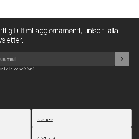
i gli ultimi aggiornamenti, unisciti alla
sletter.
chevron_right
ini e le condizioni
PARTNER
ARCHIVIO