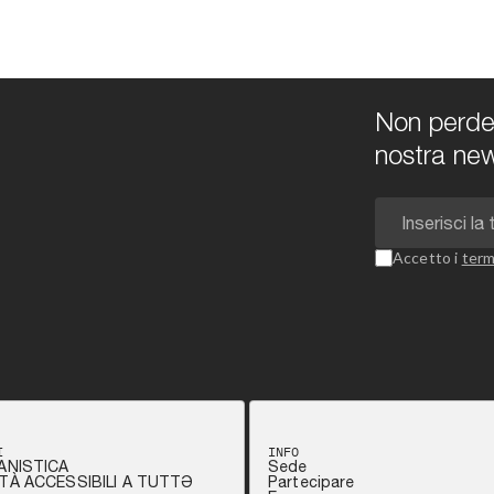
Non perdert
nostra new
Accetto i
term
I
INFO
ANISTICA
Sede
TÀ ACCESSIBILI A TUTTƏ
Partecipare