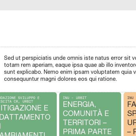
Sed ut perspiciatis unde omnis iste natus error si
totam rem aperiam, eaque ipsa quae ab illo inventore
sunt explicabo. Nemo enim ipsam voluptatem quia vol
consequuntur magni dolores eos qui ratione.
NDAZIONE SVILUPPO E
INU - URBIT
INU 
ESCITA CR, URBIT
ENERGIA,
F
ITIGAZIONE E
COMUNITÀ E
SP
DATTAMENTO
TERRITORI –
U
I
PRIMA PARTE
– 
AMBIAMENTI