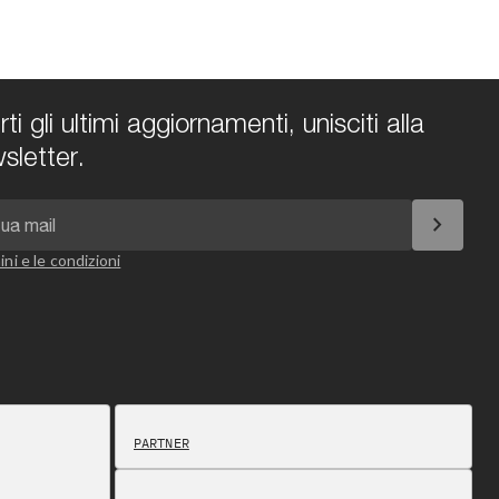
i gli ultimi aggiornamenti, unisciti alla
sletter.
chevron_right
ini e le condizioni
PARTNER