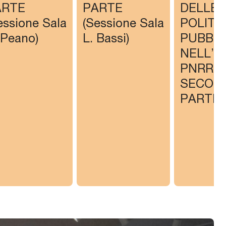
ARTE
PARTE
DELLE
essione Sala
(Sessione Sala
POLITI
 Peano)
L. Bassi)
PUBBLI
NELL’E
PNRR –
SECON
PARTE