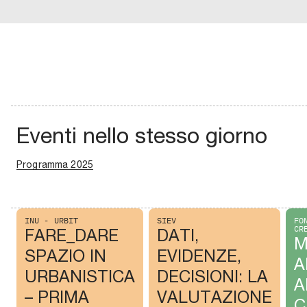
Eventi nello stesso giorno
Programma 2025
INU - URBIT
SIEV
FO
CR
FARE_DARE
DATI,
M
SPAZIO IN
EVIDENZE,
A
URBANISTICA
DECISIONI: LA
A
– PRIMA
VALUTAZIONE
C