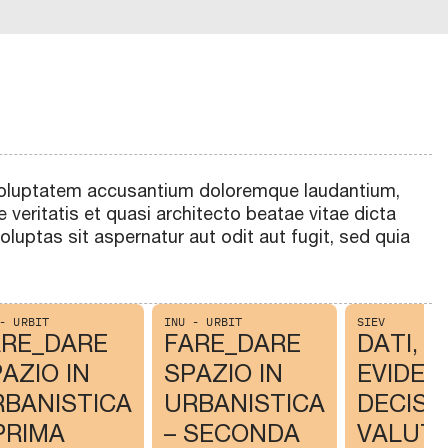
t voluptatem accusantium doloremque laudantium,
 veritatis et quasi architecto beatae vitae dicta
uptas sit aspernatur aut odit aut fugit, sed quia
- URBIT
INU - URBIT
SIEV
ARE_DARE
FARE_DARE
DATI,
AZIO IN
SPAZIO IN
EVIDEN
RBANISTICA
URBANISTICA
DECISIO
PRIMA
– SECONDA
VALUT